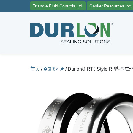
Triangle Fluid Controls Ltd.
Gasket Resources Inc.
首页
/
/
Durlon® RTJ Style R 型-金
金属类垫片