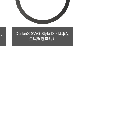
制高
Durlon® SWG Style D（基本型
金属缠绕垫片）