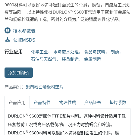
9600材料可以很好地弥补密封面发生的歪斜，腐蚀，凹痕及工具划
®
痕等缺陷。 以上特性使得DURLON
9600非常适用于密封非金属法
兰和低螺栓载荷的工况，密封的介质为广泛的强腐蚀性化学品。
技术参数表
获取MSDS
行业应用
化学工业
，
水与废水处理
，
食品与饮料
，
制药
，
石油与天然气
，
装备制造
，
金属制造
添加到询价
产品类别：
聚四氟乙烯板材垫片
产品应用
产品特性
物理性质
产品证书
垫片系数
®
DURLON
9600是膨体PTFE垫片材料。这种材料设计适用于低
压紧载荷工况或高压紧载荷/高工况压力时抗蠕变和冷流。
®
DURLON
9600材料可以很好地弥补密封面发生的歪斜，腐