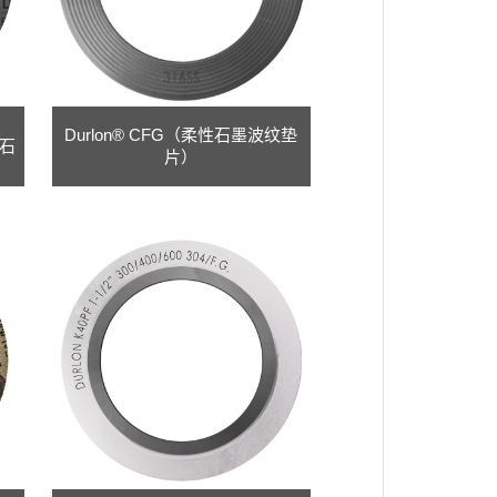
Durlon® CFG（柔性石墨波纹垫
性石
片）