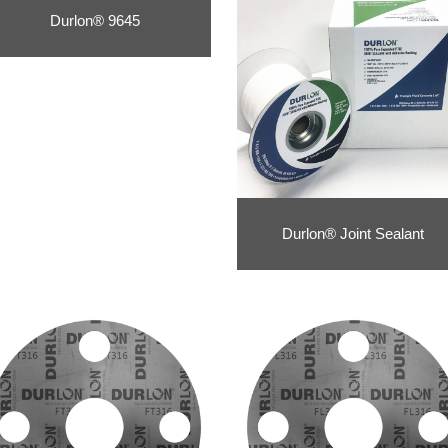
Durlon® 9645
Durlon® Joint Sealant