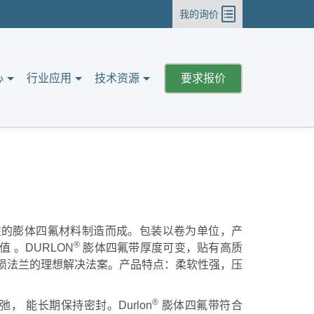
我的询价
心
行业应用
技术资源
要求报价
的膨体四氟材料制造而成。包装以卷为单位，产
®
 。DURLON
膨体四氟带厚度可变，贴有高质
损法兰的理想解决法案。产品特点：柔软性强，压
®
 能长期保持密封。Durlon
膨体四氟带符合