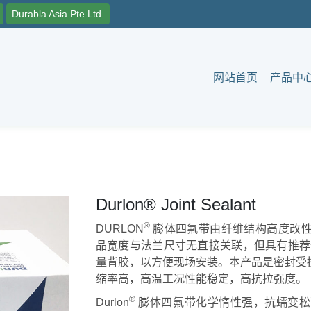
Durabla Asia Pte Ltd.
网站首页
产品中
Durlon® Joint Sealant
®
DURLON
膨体四氟带由纤维结构高度改性
品宽度与法兰尺寸无直接关联，但具有推荐值
量背胶，以方便现场安装。本产品是密封受
缩率高，高温工况性能稳定，高抗拉强度。
®
Durlon
膨体四氟带化学惰性强，抗蠕变松弛，