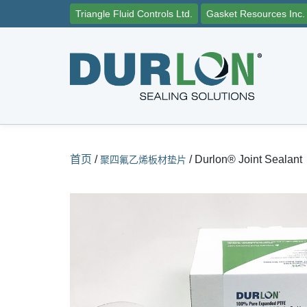
Triangle Fluid Controls Ltd.
Gasket Resources Inc.
首页
/
/
Durlon® Joint Sealant
聚四氟乙烯板材垫片