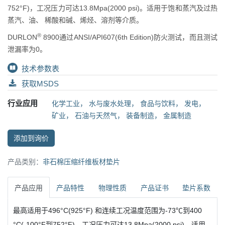
752°F)，工况压力可达13.8Mpa(2000 psi)。适用于饱和蒸汽及过热
蒸汽、油、 稀酸和碱、烯烃、溶剂等介质。
®
DURLON
8900通过ANSI/API607(6th Edition)防火测试，而且测试
泄漏率为0。
技术参数表
获取MSDS
行业应用
化学工业
，
水与废水处理
，
食品与饮料
，
发电
，
矿业
，
石油与天然气
，
装备制造
，
金属制造
添加到询价
产品类别：
非石棉压缩纤维板材垫片
产品应用
产品特性
物理性质
产品证书
垫片系数
最高适用于496°C(925°F) 和连续工况温度范围为-73℃到400
°C(-100°F到752°F)，工况压力可达13.8Mpa(2000 psi)。适用