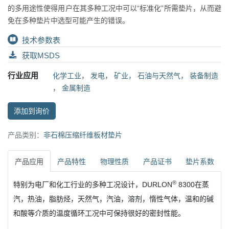
的多用途性使得用户在其多种工况中可以“标准化”所需垫片，从而避
免在多种垫片中选型可能产生的错误。
技术参数表
获取MSDS
行业应用
化学工业
，
发电
，
矿业
，
石油与天然气
，
装备制造
，
金属制造
添加到询价
产品类别：
非石棉压缩纤维板材垫片
产品应用
产品特性
物理性质
产品证书
垫片系数
®
特别为电厂和化工行业的多种工况设计，DURLON
8300在蒸
汽，热油，脂肪烃，天然气，汽油，溶剂，惰性气体，温和的碱
和酸等介质的温度循环工况中可保持很好的密封性能。