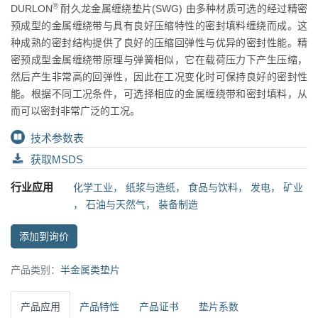
®
DURLON
耐久龙金属缠绕垫片(SWG) 由多种材质可选的经过精密
预成型的金属缠绕带与具有良好压缩特性的密封填料缠绕而成。这
种成熟的密封结构提供了良好的压缩回弹性与优异的密封性能。精
密预成型金属缠绕带原理与弹簧相似，它在载荷压力下产生压缩，
然后产生非常高的回弹性，因此在工况变化时可保持良好的密封性
能。根据不同工况条件，可选择相应的金属缠绕带和密封填料，从
而可以密封非常广泛的工况。
技术参数表
获取MSDS
行业应用
化学工业
，
纸浆与造纸
，
食品与饮料
，
发电
，
矿业
，
石油与天然气
，
装备制造
添加到询价
产品类别：
半金属类垫片
产品应用
产品特性
产品证书
垫片系数